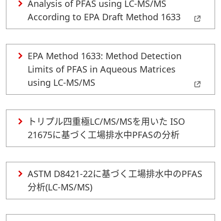
Analysis of PFAS using LC-MS/MS
According to EPA Draft Method 1633
EPA Method 1633: Method Detection
Limits of PFAS in Aqueous Matrices
using LC-MS/MS
トリプル四重極LC/MS/MSを用いた ISO
21675に基づく工場排水中PFASの分析
ASTM D8421-22に基づく工場排水中のPFAS
分析(LC-MS/MS)