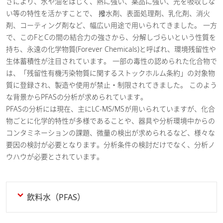
さにより、水や油をはじく、熱に強い、薬品に強い、光を吸収しな
い等の特性を活かすことで、 撥水剤、表面処理剤、乳化剤、消火
剤、コーティング剤など、幅広い用途で用いられてきました。 一方
で、このFとCの間の結合力の強さから、分解しづらいという性質を
持ち、永遠の化学物質(Forever Chemicals)と呼ばれ、環境残留性や
生体蓄積性が注目されています。 一部の毒性の認められた化合物で
は、「残留性有機汚染物質に関するストックホルム条約」の対象物
質に登録され、製造や使用が禁止・制限されてきました。 このよう
な背景からPFASの分析が求められています。
PFASの分析には現在、主にLC-MS/MSが用いられていますが、化合
物ごとに化学的特性が多様であることや、器具や分析環境中からの
コンタミネーションの課題、微量の検出が求められるなど、様々な
要因の検討が必要となります。分析条件の検討だけでなく、分析ノ
ウハウが必要とされています。
飲料水（PFAS）