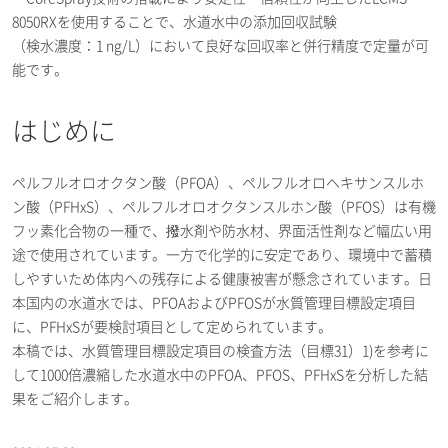
8050RXを使用することで、水道水中の添加回収試験
（検水濃度：1 ng/L）において良好な回収率と併行精度で定量が可
能です。
はじめに
ペルフルオロオクタン酸（PFOA）、ペルフルオロヘキサンスルホ
ン酸（PFHxS）、ペルフルオロオクタンスルホン酸（PFOS）は有機
フッ素化合物の一種で、撥水剤や防水材、界面活性剤など幅広い用
途で使用されています。一方で化学的に安定であり、環境中で蓄積
しやすいため体内への残存による健康被害が懸念されています。日
本国内の水道水では、PFOAおよびPFOSが水質管理目標設定項目
に、PFHxSが要検討項目として定められています。
本稿では、水質管理目標設定項目の検査方法（目標31）1)を参考に
して1000倍濃縮した水道水中のPFOA、PFOS、PFHxSを分析した結
果をご紹介します。