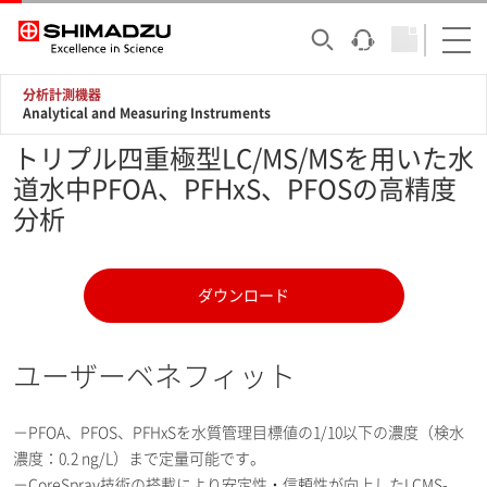
分析計測機器
Analytical and Measuring Instruments
トリプル四重極型LC/MS/MSを用いた水
道水中PFOA、PFHxS、PFOSの高精度
分析
ダウンロード
ユーザーベネフィット
－PFOA、PFOS、PFHxSを水質管理目標値の1/10以下の濃度（検水
濃度：0.2 ng/L）まで定量可能です。
－CoreSpray技術の搭載により安定性・信頼性が向上したLCMS-