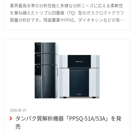
業界最高水準の分析性能と多様な分析ニーズに応える柔軟性
を兼ね備えたトリプル四重極（TQ）型のガスクロマトグラフ
質量分析計です。残留農薬やPFAS、ダイオキシンなどの有害
物質分析をはじめとした幅広い用途において、多成分一斉分
析や高精度な定量・定性分析を支援し、分析の可能性を広げ
るとともにラボ全体の生産性向上に貢献します。
2026.06.19
タンパク質解析機器「PPSQ-51A/53A」を発
売