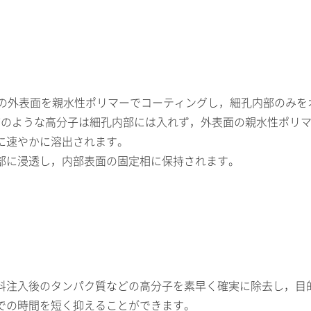
m)の外表面を親水性ポリマーでコーティングし，細孔内部のみを
ク質のような高分子は細孔内部には入れず，外表面の親水性ポリ
に速やかに溶出されます。
部に浸透し，内部表面の固定相に保持されます。
注入後のタンパク質などの高分子を素早く確実に除去し，目的
での時間を短く抑えることができます。