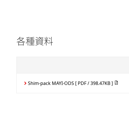
各種資料
Shim-pack MAYI-ODS
[ PDF / 398.47KB ]