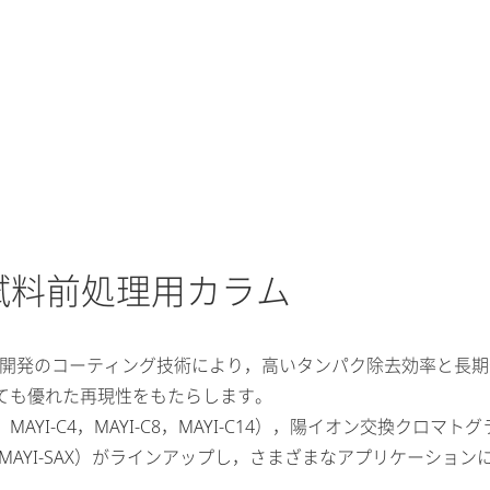
け生体試料前処理用カラム
および新開発のコーティング技術により，高いタンパク除去効率と長
ても優れた再現性をもたらします。
MAYI-C4，MAYI-C8，MAYI-C14），陽イオン交換クロマトグ
MAYI-SAX）がラインアップし，さまざまなアプリケーション