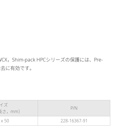
，Shim-pack HPCシリーズの保護には、Pre-
除去に有効です。
イズ
P/N
 長さ，mm）
 x 50
228-16367-91