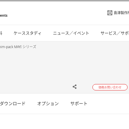
島津製作
ments
料
ケーススタディ
ニュース／イベント
サービス／サポ
him-pack MAYI シリーズ
価格お問い合わせ
ダウンロード
オプション
サポート