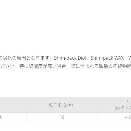
なります。Shim-pack Diol，Shim-pack WAX・WCX
に接続ください。特に塩濃度が高い場合、塩に含まれる微量の不純物
サ
粒子径（μm）
（内径 ×
基
10
4.0