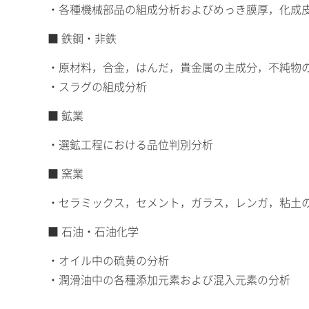
・各種機械部品の組成分析およびめっき膜厚，化成
■ 鉄鋼・非鉄
・原材料，合金，はんだ，貴金属の主成分，不純物
・スラグの組成分析
■ 鉱業
・選鉱工程における品位判別分析
■ 窯業
・セラミックス，セメント，ガラス，レンガ，粘土
■ 石油・石油化学
・オイル中の硫黄の分析
・潤滑油中の各種添加元素および混入元素の分析