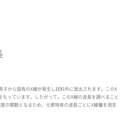
長
原子から固有のX線が発生し試料外に放出されます。このX
)をもっています。したがって，このX線の波長を調べること
濃度の関数となるため，元素特有の波長ごとにX線量を測定