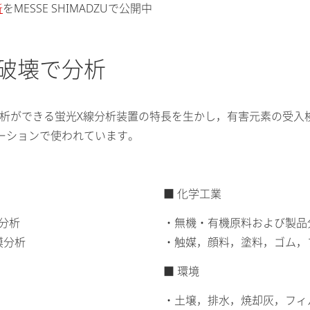
をMESSE SHIMADZUで公開中
析
破壊で分析
元素分析ができる蛍光X線分析装置の特長を生かし，有害元素の受
ーションで使われています。
■ 化学工業
分析
・無機・有機原料および製品
膜分析
・触媒，顔料，塗料，ゴム，
■ 環境
・土壌，排水，焼却灰，フィル