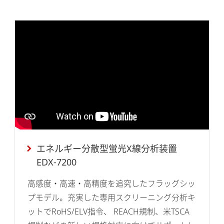
エネルギー分散型蛍光X線分析装置
EDX-7200
高感度・高速・高精度を追究したフラッグシッ
プモデル。充実した専用スクリーニング分析キ
ットでRoHS/ELV指令、 REACH規制、米TSCA