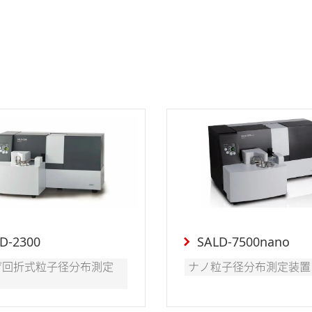
D-2300
SALD-7500nano
ザ回折式粒子径分布測定
ナノ粒子径分布測定装置