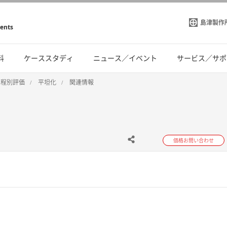
島津製作
ments
料
ケーススタディ
ニュース／イベント
サービス／サポ
工程別評価
平坦化
関連情報
価格お問い合わせ