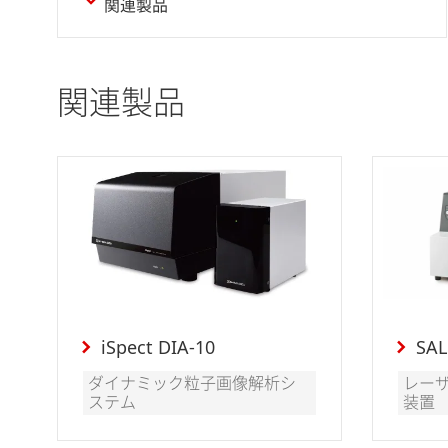
関連製品
関連製品
iSpect DIA-10
SAL
ダイナミック粒子画像解析シ
レー
ステム
装置