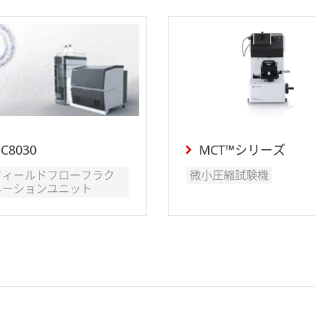
-C8030
MCT™シリーズ
フィールドフローフラク
微小圧縮試験機
ネーションユニット