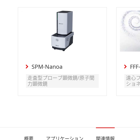
SPM-Nanoa
FFF
走査型プローブ顕微鏡/原子間
遠心
力顕微鏡
ショ
概要
アプリケーション
関連情報