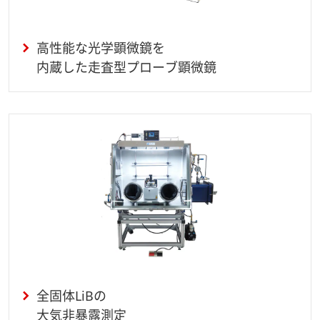
高性能な光学顕微鏡を
内蔵した走査型プローブ顕微鏡
全固体LiBの
大気非暴露測定