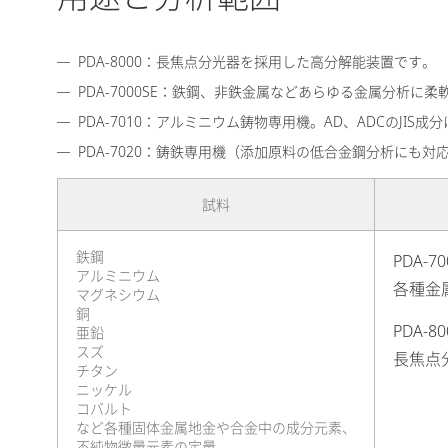
PDA-8000：長焦点分光器を採用した高分解能装置です。
PDA-7000SE：鉄鋼、非鉄金属などあらゆる金属分析に
PDA-7010：アルミニウム鋳物専用機。AD、ADCのJI
PDA-7020：鋳鉄専用機（添加原料の低合金鋼分析にも対
試料
鉄鋼
PDA-70
アルミニウム
各種金
マグネシウム
銅
PDA-80
亜鉛
スズ
長焦点
チタン
ニッケル
コバルト
など各種固体金属地金や合金中の成分元素、
不純物微量元素の定量