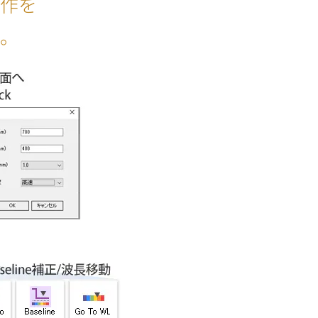
動作を
す。