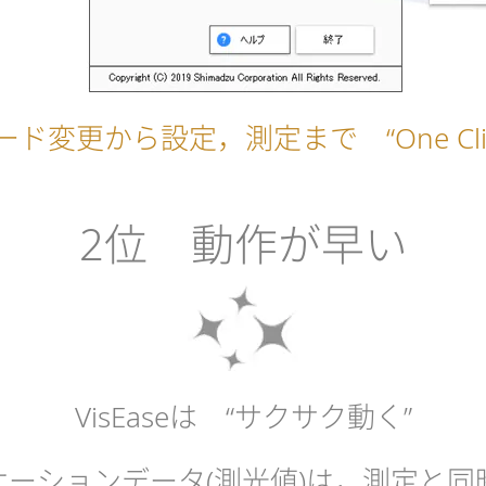
ード変更から設定，測定まで “One Clic
2位 動作が早い
VisEaseは “サクサク動く”
プリケーションデータ(測光値)は，測定