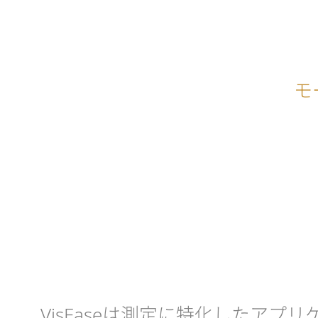
モ
VisEaseは測定に特化したア