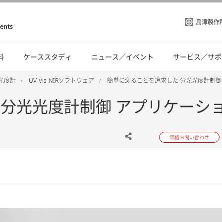
島津製作
ments
料
ケーススタディ
ニュース／イベント
サービス／サポ
光光度計
UV-Vis-NIRソフトウェア
簡単に測ることを追求した 分光光度計制御 ア
光光度計制御 アプリケーション V
価格お問い合わせ