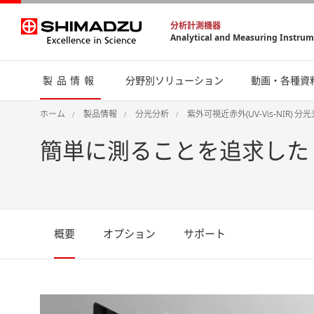
分析計測機器
Analytical and Measuring Instru
製品情報
分野別ソリューション
動画・各種資
ホーム
製品情報
分光分析
紫外可視近赤外(UV-Vis-NIR) 分
簡単に測ることを追求した 分
概要
オプション
サポート