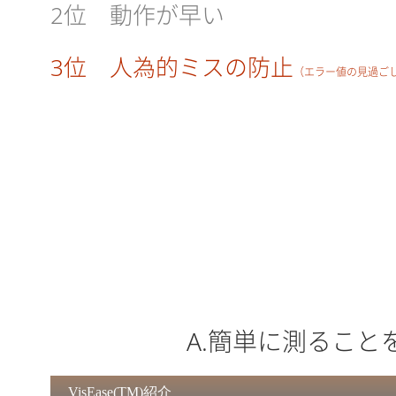
2位 動作が早い
3位 人為的ミスの防止
（エラー値の見過ご
A.簡単に測ること