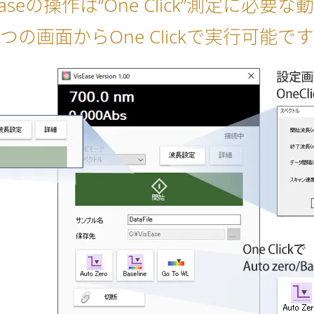
sEaseの操作は“One Click”測定に必要な
つの画面からOne Clickで実行可能で