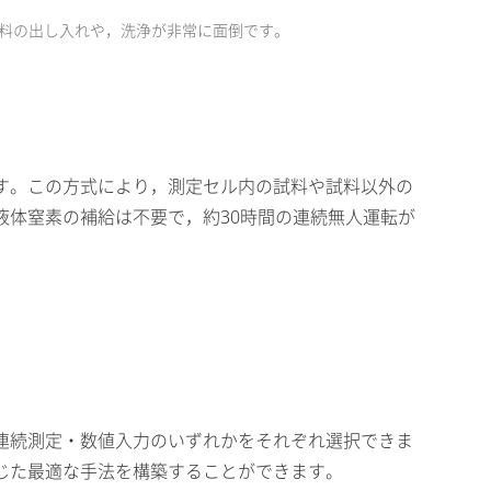
試料の出し入れや，洗浄が非常に面倒です。
す。この方式により，測定セル内の試料や試料以外の
体窒素の補給は不要で，約30時間の連続無人運転が
連続測定・数値入力のいずれかをそれぞれ選択できま
じた最適な手法を構築することができます。