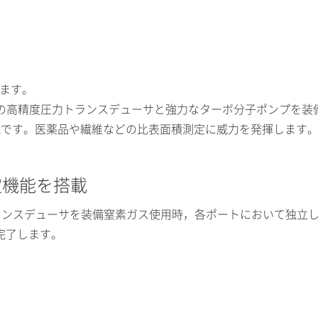
きます。
の高精度圧力トランスデューサと強力なターボ分子ポンプを装
が可能です。医薬品や繊維などの比表面積測定に威力を発揮します
定機能を搭載
ランスデューサを装備窒素ガス使用時，各ポートにおいて独立
で完了します。