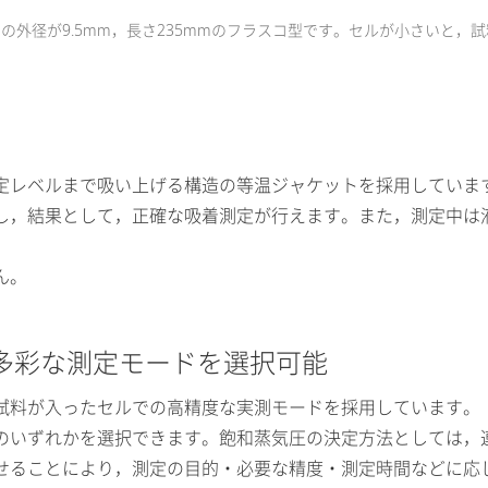
外径が9.5mm，長さ235mmのフラスコ型です。セルが小さいと，
定レベルまで吸い上げる構造の等温ジャケットを採用していま
し，結果として，正確な吸着測定が行えます。また，測定中は液
ん。
て多彩な測定モードを選択可能
試料が入ったセルでの高精度な実測モードを採用しています。
のいずれかを選択できます。飽和蒸気圧の決定方法としては，
せることにより，測定の目的・必要な精度・測定時間などに応