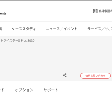
島津製作
ments
料
ケーススタディ
ニュース／イベント
サービス／サポ
トライスターII Plus 3030
価格お問い合わせ
ード
オプション
サポート