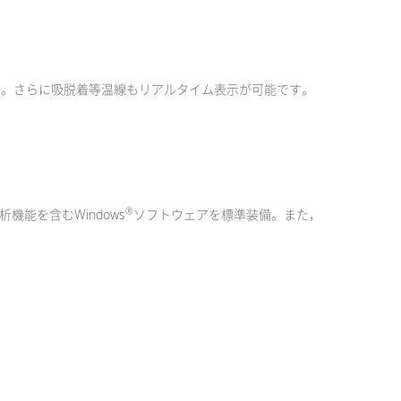
す。さらに吸脱着等温線もリアルタイム表示が可能です。
®
機能を含むWindows
ソフトウェアを標準装備。また，