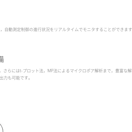
や，自動測定制御の進行状況をリアルタイムでモニタすることができま
備
計算，さらにはt-プロット法，MP法によるマイクロポア解析まで，豊富な解析
レポート出力も可能です。