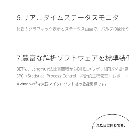
6.リアルタイムステータスモニタ
配管のグラフィック表示とステータス画面で，バルブの開閉
7.豊富な解析ソフトウェアを標準装
BET法，Langmuir法比表面積からBJH法メソポア細孔分布
SPC（Statistical Process Control：統計的工程管理）
®
※Windows
は米国マイクロソフト社の登録商標です。