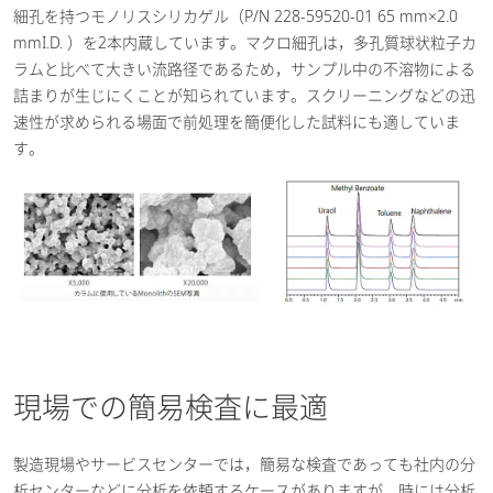
細孔を持つモノリスシリカゲル（P/N 228-59520-01 65 mm×2.0
mmI.D. ）を2本内蔵しています。マクロ細孔は，多孔質球状粒子カ
ラムと比べて大きい流路径であるため，サンプル中の不溶物による
詰まりが生じにくことが知られています。スクリーニングなどの迅
速性が求められる場面で前処理を簡便化した試料にも適していま
す。
現場での簡易検査に最適
製造現場やサービスセンターでは，簡易な検査であっても社内の分
析センターなどに分析を依頼するケースがありますが，時には分析