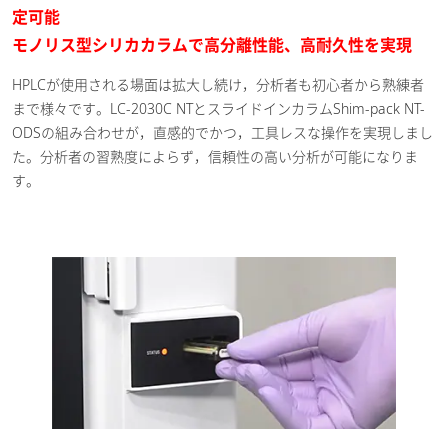
定可能
モノリス型シリカカラムで高分離性能、高耐久性を実現
HPLCが使用される場面は拡大し続け，分析者も初心者から熟練者
まで様々です。LC-2030C NTとスライドインカラムShim-pack NT-
ODSの組み合わせが，直感的でかつ，工具レスな操作を実現しまし
た。分析者の習熟度によらず，信頼性の高い分析が可能になりま
す。