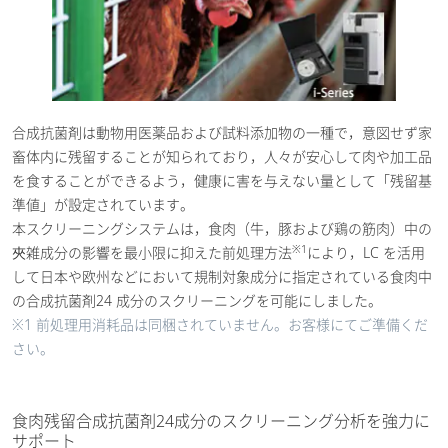
合成抗菌剤は動物用医薬品および試料添加物の一種で，意図せず家
畜体内に残留することが知られており，人々が安心して肉や加工品
を食することができるよう，健康に害を与えない量として「残留基
準値」が設定されています。
本スクリーニングシステムは，食肉（牛，豚および鶏の筋肉）中の
※1
夾雑成分の影響を最小限に抑えた前処理方法
により，LC を活用
して日本や欧州などにおいて規制対象成分に指定されている食肉中
の合成抗菌剤24 成分のスクリーニングを可能にしました。
※1 前処理用消耗品は同梱されていません。お客様にてご準備くだ
さい。
食肉残留合成抗菌剤24成分のスクリーニング分析を強力に
サポート