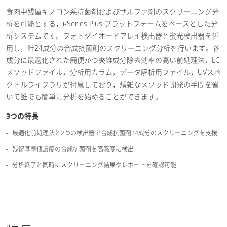
食肉中残留キノロン系抗菌剤およびサルファ剤のスクリーニング分
析を可能とする，i-Series Plus プラットフォームをベースとした分
析システムです。フォトダイオードアレイ検出器と蛍光検出器を併
用し，計24成分の合成抗菌剤のスクリーニング分析を行います。各
成分に最適化された簡便かつ夾雑成分除去効率の高い前処理法，LC
メソッドファイル，分析用カラム，データ解析用ファイル，UVスペ
クトルライブラリが付属しており，煩雑なメソッド開発の手間を省
いて誰でも簡単に分析を始めることができます。
3つの特長
最適化前処理法と2つの検出器で合成抗菌剤24成分のスクリーニングを支援
残留基準値濃度の合成抗菌剤を高感度に検出
分析終了と同時にスクリーニング結果やレポートを確認可能