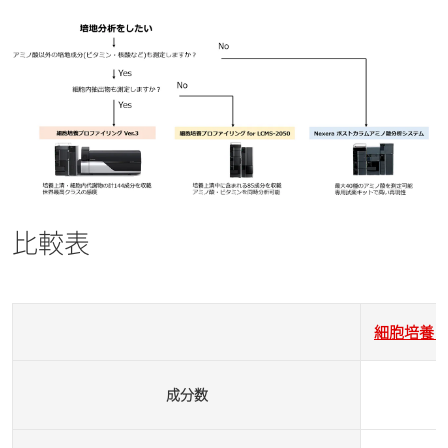
比較表
細胞培養プロ
成分数