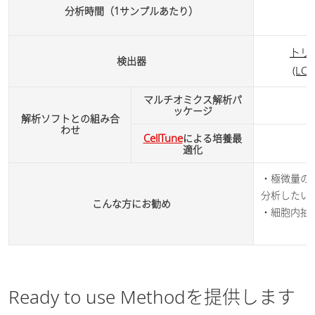
分析時間（1サンプルあたり）
トリ
検出器
(LCM
マルチオミクス解析パ
ッケージ
解析ソフトとの組み合
わせ
CellTune
による培養最
適化
・極微量の
分析したい
こんな方にお勧め
・細胞内抽
Ready to use Methodを提供します