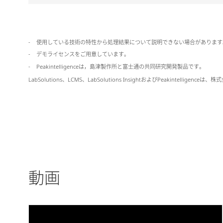
使用している技術の特性から処理結果について説明できない場合があります
デモライセンスをご用意しています。
Peakintelligenceは，島津製作所と富士通の共同研究開発製品です。
LabSolutions、LCMS、LabSolutions InsightおよびPeakint
動画