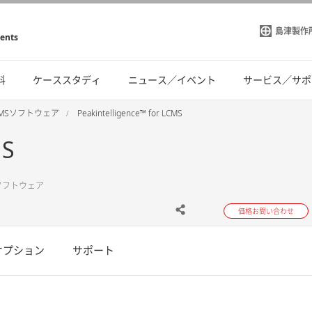
島津製作
ments
料
ケーススタディ
ニュース／イベント
サービス／サポ
-MSソフトウェア
Peakintelligence™ for LCMS
MS
ションソフトウェア
価格お問い合わせ
オプション
サポート