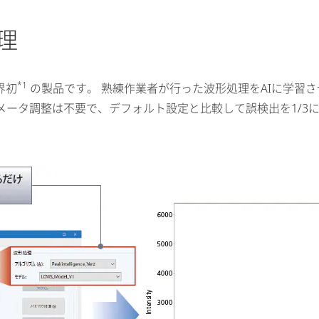
理
*1
界初
の製品です。 熟練作業者が行った波形処理をAIに学習
ータ調整は不要で、デフォルト設定と比較して誤検出を1/3