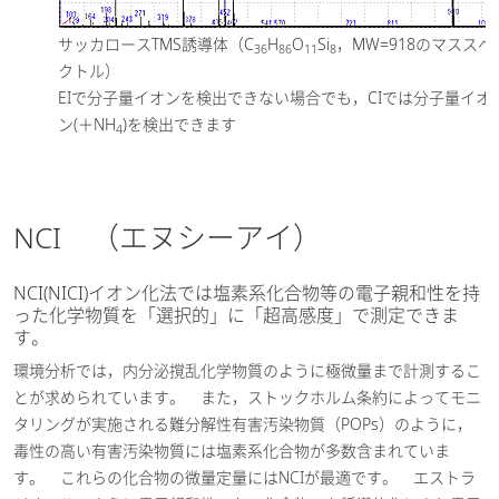
サッカロースTMS誘導体（C
H
O
Si
，MW=918のマススペ
36
86
11
8
クトル）
EIで分子量イオンを検出できない場合でも，CIでは分子量イオ
ン(＋NH
)を検出できます
4
NCI （エヌシーアイ）
NCI(NICI)イオン化法では塩素系化合物等の電子親和性を持
った化学物質を「選択的」に「超高感度」で測定できま
す。
環境分析では，内分泌撹乱化学物質のように極微量まで計測するこ
とが求められています。 また，ストックホルム条約によってモニ
タリングが実施される難分解性有害汚染物質（POPs）のように，
毒性の高い有害汚染物質には塩素系化合物が多数含まれていま
す。 これらの化合物の微量定量にはNCIが最適です。 エストラ