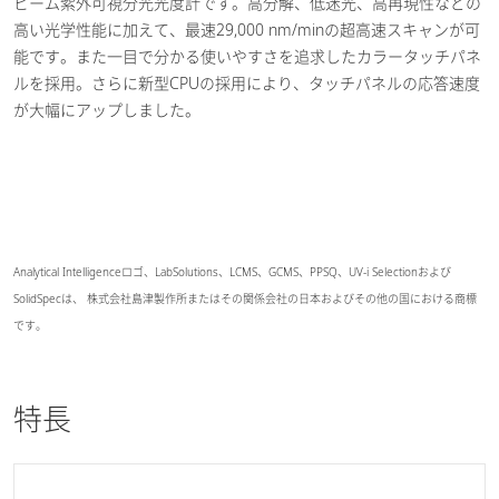
ビーム紫外可視分光光度計です。高分解、低迷光、高再現性などの
高い光学性能に加えて、最速29,000 nm/minの超高速スキャンが可
能です。また一目で分かる使いやすさを追求したカラータッチパネ
ルを採用。さらに新型CPUの採用により、タッチパネルの応答速度
が大幅にアップしました。
Analytical Intelligenceロゴ、LabSolutions、LCMS、GCMS、PPSQ、UV-i Selectionおよび
SolidSpecは、 株式会社島津製作所またはその関係会社の日本およびその他の国における商標
です。
特長