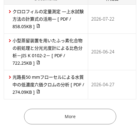
クロロフィルの定量測定 ―上水試験
方法の計算式の活用―
[ PDF /
2026-07-22
858.05KB ]
小型蒸留装置を用いたふっ素化合物
の前処理と分光光度計による比色分
2026-06-24
析－JIS K 0102-2－
[ PDF /
722.25KB ]
光路長50 mmフローセルによる水質
中の低濃度六価クロムの分析
[ PDF /
2026-04-27
簡単に測ることを追求した 分光光度計制御
274.09KB ]
アプリケーション VisEase™
※動画中の製品名および外観が実際の製品と異なりますが、
操作手順などはUV-1900i Plusと同様です。
More