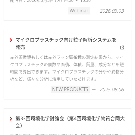
配信日：2026年3月3日 (火) 14:00 ～ 15:30
Webinar
2026.03.03
マイクロプラスチック向け粒子解析システムを
発売
赤外顕微鏡もしくは赤外ラマン顕微鏡の測定結果から、マイ
クロプラスチックの個数や面積、体積、質量、成分などを短
時間で算出できます。マイクロプラスチックの分析や異物分
析など、様々な分析に活用していただけます。
NEW PRODUCTS
2025.08.06
【動画で解説】フォトメトリック（タッチパ
ネル操作）
UV-Vis-NIR分光光度計システム
第33回環境化学討論会（第4回環境化学物質合同大
会）
タッチパネルでのフォトメトリック測定の流れをご紹介しま