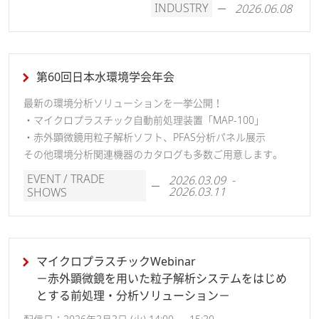
INDUSTRY
2026.06.08
第60回日本水環境学会年会
最新の環境分析ソリューションを一挙公開！
・マイクロプラスチック自動前処理装置「MAP-100」
・赤外顕微鏡用粒子解析ソフト、PFAS分析パネル展示
その他環境分析関連機器のカタログも多数ご用意します。
EVENT / TRADE
2026.03.09 -
2026.03.11
SHOWS
【動画で解説】バリデーション機能
UV-Vis-NIR分光光度計システム
マイクロプラスチックWebinar
タッチパネルから手軽に行えるバリデーション機能をご紹介
－赤外顕微鏡を用いた粒子解析システムをはじめ
します。
とする前処理・分析ソリューション－
※動画中の製品名および外観が実際の製品と異なりますが、
操作手順などはUV-1900i Plusと同様です。