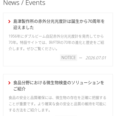
News / Events
島津製作所の赤外分光光度計は誕生から70周年を
迎えました
1956年にダブルビーム自記赤外分光光度計を発売してから
70年。特設サイトでは、IR/FTIRの70年の進化と歴史をご紹
介します。ぜひご覧ください。
NOTICE
2026.07.01
【動画で解説】超高速スキャン
UV-Vis-NIR分光光度計システム
食品分野における微生物検査のソリューションを
超高速スキャンによるスペクトルの経時変化の観察例をご紹
ご紹介
介します。
食品の安全と品質確保には、微生物の存在を正確に把握する
※動画中の製品名および外観が実際の製品と異なりますが、
ことが重要です。より確実な食の安全と品質の維持を可能に
操作手順などはUV-1900i Plusと同様です。
する方法をご紹介します。