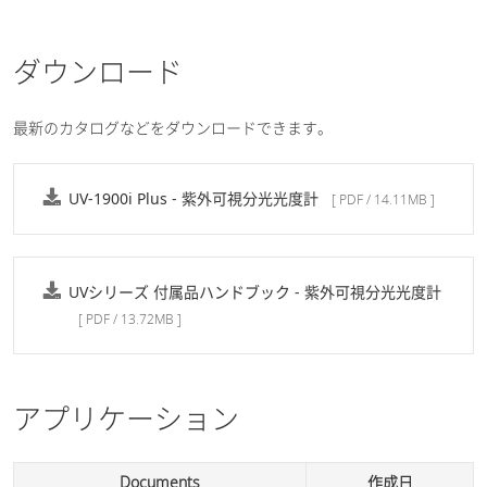
ダウンロード
最新のカタログなどをダウンロードできます。
UV-1900i Plus - 紫外可視分光光度計
[ PDF / 14.11MB ]
UV-1900i Plus お客様セットアップ
UVシリーズ 付属品ハンドブック - 紫外可視分光光度計
[ PDF / 13.72MB ]
UV-Vis-NIR分光光度計
UV-1900i Plusはお客様による装置のセットアップが可能で
す。フィールドエンジニアによる据付が必要ないため、装置
アプリケーション
を簡単に使い始めることができます。
Documents
作成日