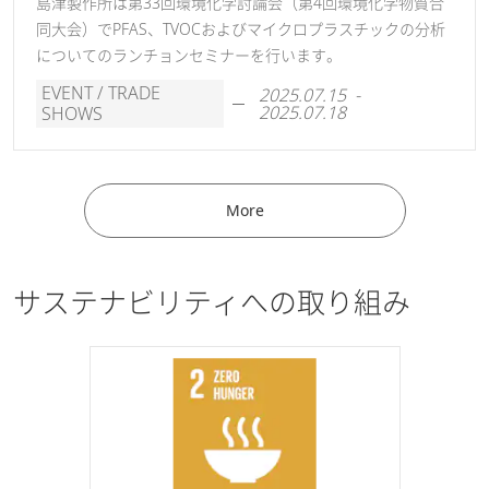
島津製作所は第33回環境化学討論会（第4回環境化学物質合
す。
同大会）でPFAS、TVOCおよびマイクロプラスチックの分析
※動画中の製品名および外観が実際の製品と異なりますが、
についてのランチョンセミナーを行います。
操作手順などはUV-1900i Plusと同様です。
EVENT / TRADE
2025.07.15 -
2025.07.18
SHOWS
More
サステナビリティへの取り組み