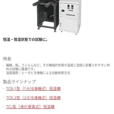
恒温・恒湿状態での試験に。
特長
繊維，紙，フィルムなど，その機械的性質が温度と湿度に影響されやすい材
料の試験に最適です。
温度調節：ヒータと冷凍機による自動制御方式
製品ラインナップ
TCR-1型（1元冷凍機式）恒温槽
TCR-2型（2元冷凍機式）恒温槽
TCL型（液化窒素式）恒温槽