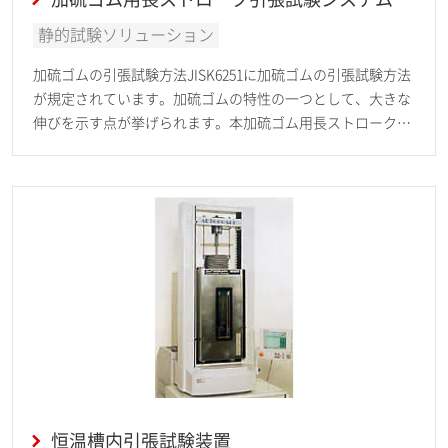
静的試験ソリューション
加硫ゴムの引張試験方法JISK6251に加硫ゴムの引張試験方法
が規定されています。加硫ゴムの特性の一つとして、大きな
伸びを示す点が挙げられます。本加硫ゴム用長ストローク引
張試験システムは、こういったゴムの引張特性を求めるため
に必要である 長いストロークを持った、JIS K6251のダンベ
ル状試験片1号～6号に準拠した試験システムです。
恒温槽内引張試験装置