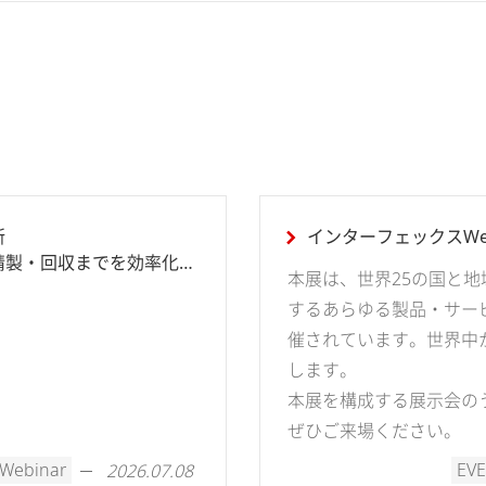
新
インターフェックスWee
精製・回収までを効率化す
本展は、世界25の国と
するあらゆる製品・サー
催されています。世界中
します。
本展を構成する展示会の
ぜひご来場ください。
Webinar
EVE
2026.07.08