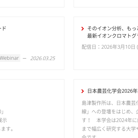
ード
そのイオン分析、もっ
最新イオンクロマトグラ
とノウハウのご紹介
配信日：2026年3月10日 (火)
Webinar
2026.03.25
日本農芸化学会2026
島津製作所は、日本農芸
0」
線」への登壇をはじめ、
ル展示
す！ 本学会は2024年
します。
まで幅広く研究する大学
会です。