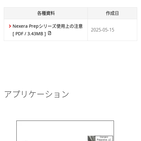
PDF / 889.47KB ]
各種資料
作成日
2023-10-30
医薬・バイオ医薬
Nexera Prepシリーズ使用上の注意
品
2025-05-15
[ PDF / 3.43MB ]
化学
工業材料・マテリ
アル
NexeraUFPLCによ
る イブプロフェン
と類縁物質の分取精
アプリケーション
製
[ PDF /
2023-07-18
493.62KB ]
医薬・バイオ医薬
品
シームレスなタンパ
ク質精製と評価
[