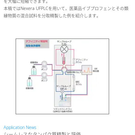
を大幅に短縮できます。
ら分析LCへのワー
本稿ではNexera UFPLCを用いて，医薬品イブプロフェンとその類
クフローの効率化
[
2020-03-08
詳細
縁物質の混合試料を分取精製した例を紹介します。
PDF / 180.36KB ]
医薬・バイオ医薬
品
Application News
シームレスなタンパク質精製と評価