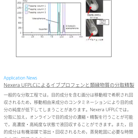
PDF / 811.43KB ]
2021-03-06
医薬・バイオ医薬
品
ライフサイエンス
PDA-ELSD分取LCシ
ステムによる生薬含
有成分に対する網羅
的分取
[ PDF /
Application News
2020-09-29
404.06KB ]
Nexera UFPLCによるイブプロフェンと類縁物質の分取精製
医薬・バイオ医薬
一般的な分取工程では，目的成分を含む画分は移動相で希釈され回
品
収されるため，移動相由来成分のコンタミネーションにより目的成
分の純度が低下してしまうことがあります。Nexera UFPLCでは，
石油化学
分取に加え，オンラインで目的成分の濃縮・精製を行うことが可能
で，高濃度・高純度な状態で液回収することができます。また，目
Nexera Prepシステ
的成分は有機溶媒で溶出・回収されるため，蒸発乾固に必要な時間
ムによる分取LCか