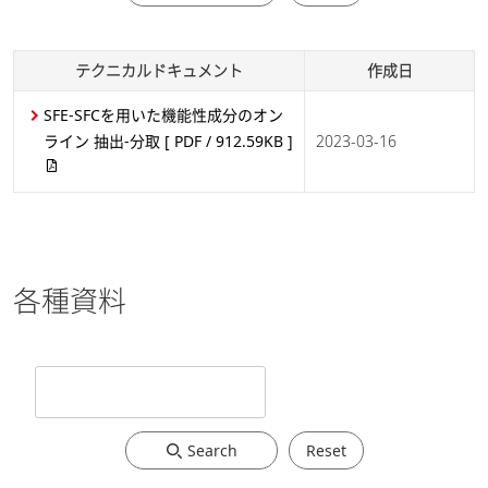
医薬・バイオ医薬
品
テクニカルドキュメント
作成日
分析分取LC-MSシス
SFE-SFCを用いた機能性成分のオン
テムを用いた合成ペ
ライン 抽出-分取
[ PDF / 912.59KB ]
2023-03-16
プチド分取精製ワー
クフローの効率化
[
PDF / 573.78KB ]
2024-07-09
医薬・バイオ医薬
品
各種資料
感染症研究 （ワク
チン・治療薬）
分析分取LC-MSシス
テムのUV/MSトリ
ガーを活用した高純
Search
Reset
度な分取の実現
[