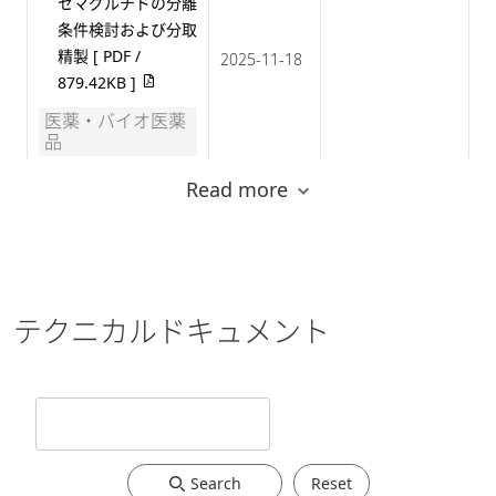
セマグルチドの分離
条件検討および分取
精製
[ PDF /
2025-11-18
879.42KB ]
医薬・バイオ医薬
品
Read more
一連の分取精製ワー
クフローを効率化す
る分析分取LC-MSシ
ステム
[ PDF /
2025-09-02
835.87KB ]
テクニカルドキュメント
医薬・バイオ医薬
品
Nexera ASAPrepに
よる分取精製業務の
効率化支援
[ PDF /
2024-12-10
Search
Reset
1.16MB ]