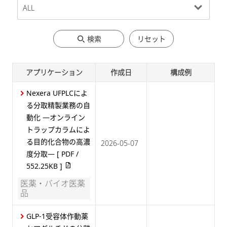
検索
リセット
アプリケーション
作成日
構成例
Nexera UFPLCによ
る分取精製業務の自
動化 —オンライン
トラップカラムによ
る目的化合物の高濃
2026-05-07
度分取—
[ PDF /
552.25KB ]
医薬・バイオ医薬
品
GLP-1受容体作動薬