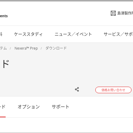
島津製作
ments
料
ケーススタディ
ニュース／イベント
サービス／サポ
ステム
Nexera™ Prep
ダウンロード
ード
価格お問い合わせ
ード
オプション
サポート