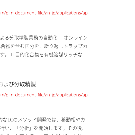
pim/pim_document_file/an_jp/applications/ap
UFPLCによる分取精製業務の自動化 —オンライン
化合物を含む画分を、繰り返しトラップカ
。  目的化合物を有機溶媒リッチな状
..
討および分取精製
pim/pim_document_file/an_jp/applications/ap
に 一般的なLCのメソッド開発では、移動相やカ
行い、「分析」を開始します。その後、