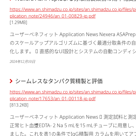
https://www.an.shimadzu.co.jp/sites/an.shimadzu.co.jp/files/
plication_note/24946/an_01-00829-jp.pdf
[1.29MB]
ユーザーベネフィット Application News Nexera AS
のスケールアップアルゴリズムに基づく最適分取条件の自
化します。  直感的なUI設計とシステムの自動コンデ
簡単に分取精製を実行可能です。  サンプルの分取...
2024年12月10日
シームレスなタンパク質精製と評価
https://www.an.shimadzu.co.jp/sites/an.shimadzu.co.jp/files/
plication_note/17653/an_01-00118-jp.pdf
[813.2KB]
ユーザーベネフィット Application News  測定試
正常ヒト血漿EDTA- 2 Na 5 mLを15 mLチューブに
ました。これを表1の条件でIgG精製用 カラムを用いて