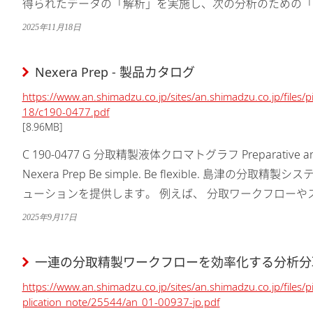
得られたデータの「解析」を実施し、次の分析のための「
けます。この作業の繰り返しでメソッド開発は進行しますが
2025年11月18日
Nexera Prep - 製品カタログ
https://www.an.shimadzu.co.jp/sites/an.shimadzu.co.jp/files
18/c190-0477.pdf
[8.96MB]
C 190-0477 G 分取精製液体クロマトグラフ Preparative and Pu
Nexera Prep Be simple. Be flexible. 島
ューションを提供します。 例えば、 分取ワークフローやス
2025年9月17日
一連の分取精製ワークフローを効率化する分析分取
https://www.an.shimadzu.co.jp/sites/an.shimadzu.co.jp/files/
plication_note/25544/an_01-00937-jp.pdf