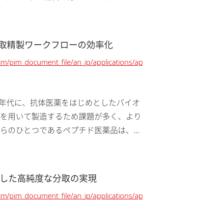
分取精製ワークフローの効率化
pim/pim_document_file/an_jp/applications/ap
に 2000年代に、抗体医薬をはじめとしたバイオ
を用いて製造するため課題が多く、より
らのひとつであるペプチド医薬品は、低
内に取り込まれ...
活用した高純度な分取の実現
pim/pim_document_file/an_jp/applications/ap