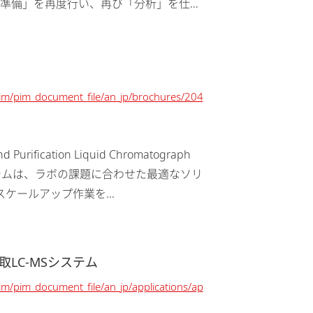
準備」を再度行い、再び「分析」を仕掛
、分析者にとって...
/pim/pim_document_file/an_jp/brochures/204
rification Liquid Chromatograph
津の分取精製システムは、ラボの課題に合わせた最適なソリ
ケールアップ作業を...
LC-MSシステム
pim/pim_document_file/an_jp/applications/ap