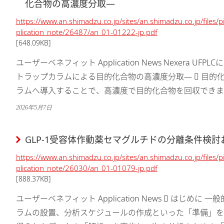
化合物の高濃度分取—
https://www.an.shimadzu.co.jp/sites/an.shimadzu.co.jp/files/
plication_note/26487/an_01-01222-jp.pdf
[648.09KB]
ユーザーベネフィット Application News Nexera 
トラップカラムによる目的化合物の高濃度分取—  目的
ラムへ導入することで、高濃度で目的化合物を回収できます
態で回収できるため、分取後の乾燥･粉末化工程を短縮可能.
2026年5月7日
GLP-1受容体作動薬セマグルチドの分離条件検
https://www.an.shimadzu.co.jp/sites/an.shimadzu.co.jp/files/
plication_note/26030/an_01-01079-jp.pdf
[888.37KB]
ユーザーベネフィット Application News  はじめ
ラムの設置、分析スケジュールの作成といった「準備」を