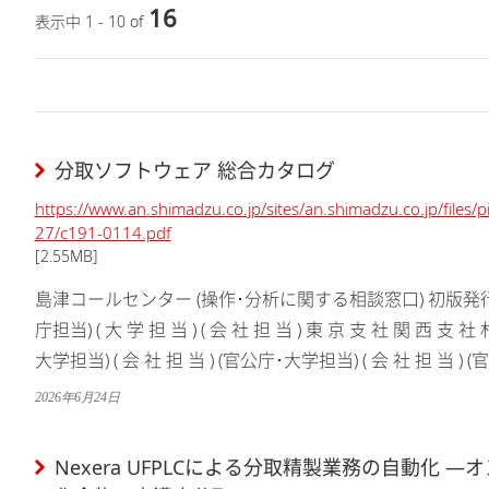
16
表示中 1 - 10 of
分取ソフトウェア 総合カタログ
https://www.an.shimadzu.co.jp/sites/an.shimadzu.co.jp/files
27/c191-0114.pdf
[2.55MB]
島津コールセンター (操作･分析に関する相談窓口) 初版発行:2026
庁担当) ( 大 学 担 当 ) ( 会 社 担 当 ) 東 京 支 社 関 西 支
大学担当) ( 会 社 担 当 ) (官公庁･大学担当) ( 会 社 担 当 ) (官
2026年6月24日
Nexera UFPLCによる分取精製業務の自動化