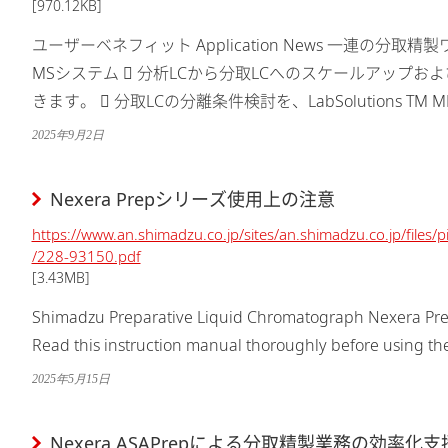
[970.12KB]
ユーザーベネフィット Application News 一連の分取
MSシステム  分析LCから分取LCへのスケールアップお
きます。  分取LCの分離条件検討を、LabSolutions TM MDの分析スケジュール自動生成機能によ
り効率化できます。  シングル四重...
2025年9月2日
Nexera Prepシリーズ使用上の注意
https://www.an.shimadzu.co.jp/sites/an.shimadzu.co.jp/files
/228-93150.pdf
[3.43MB]
Shimadzu Preparative Liquid Chromatograph Nexera Prep 
Read this instruction manual thoroughly before using the 
2025年5月15日
Nexera ASAPrepによる分取精製業務の効率化支