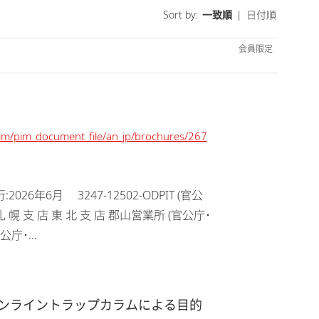
Sort by:
一致順
|
日付順
会員限定
/pim/pim_document_file/an_jp/brochures/267
年6月 3247-12502-ODPIT (官公
 社 札 幌 支 店 東 北 支 店 郡山営業所 (官公庁･
公庁･...
 —オンライントラップカラムによる目的