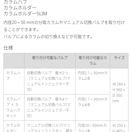
カラムハブ
カラムホルダー
カラムホルダーSLIM
内径20～50 mmの分取カラムやマニュアル切換バルブを取り付け
ることができます。
バルブによるカラムの切り換えなどが可能です。
仕様
取り付け可能なバルブ
取り付け可能なカ
サイズ
ラム
カラムハ
自動切換バルブ 最大2つ
内径2.1～30mmカ
ブ
（マニュアル切換バルブ/マ
ラム2本
ニュアルインジェクター不
W 260 x
可）
H 560 x
D 500
カラムハ
自動切換バルブ 最大4つ
内径2.1～30mmカ
mm
ブ ＋ カ
（マニュアル切換バルブ/マ
ラム6本
ラムハブ
ニュアルインジェクター不
キット
可）
カラムホ
マニュアル切換バルブ/マニ
内径20～50mmカ
W 250 x
ルダー
ュアルインジェクター 最大
ラム2本
H 465 x