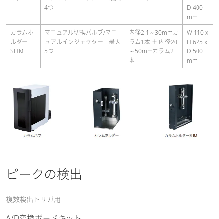
4つ
D 400
mm
カラムホ
マニュアル切換バルブ/マニ
内径2.1～30mmカ
W 110 x
ルダー
ュアルインジェクター 最大
ラム1本 ＋ 内径20
H 625 x
SLIM
5つ
～50mmカラム2
D 500
本
mm
ピークの検出
複数検出トリガ用
A/D変換ボードキット