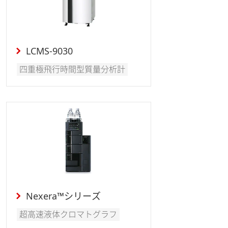
LCMS-9030
四重極飛行時間型質量分析計
Nexera™シリーズ
超高速液体クロマトグラフ