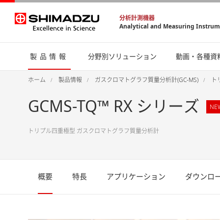
分析計測機器
Analytical and Measuring Instru
製品情報
分野別ソリューション
動画・各種資
ホーム
製品情報
ガスクロマトグラフ質量分析計(GC-MS)
ト
GCMS-TQ™ RX シリーズ
NE
トリプル四重極型 ガスクロマトグラフ質量分析計
概要
特長
アプリケーション
ダウンロ