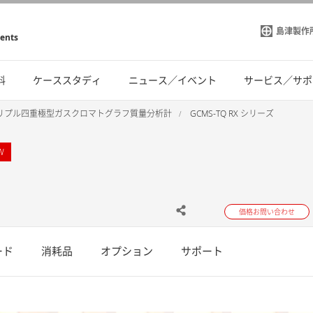
島津製作
ments
料
ケーススタディ
ニュース／イベント
サービス／サポ
リプル四重極型ガスクロマトグラフ質量分析計
GCMS-TQ RX シリーズ
W
価格お問い合わせ
ード
消耗品
オプション
サポート