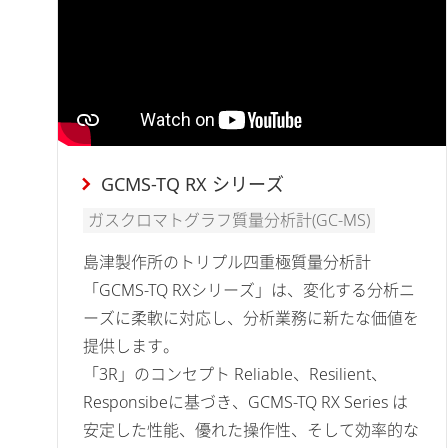
GCMS-TQ RX シリーズ
ガスクロマトグラフ質量分析計(GC-MS)
島津製作所のトリプル四重極質量分析計
「GCMS-TQ RXシリーズ」は、変化する分析ニ
ーズに柔軟に対応し、分析業務に新たな価値を
提供します。
「3R」のコンセプト Reliable、Resilient、
Responsibeに基づき、GCMS-TQ RX Series は
安定した性能、優れた操作性、そして効率的な