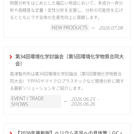
物質分析をはじめとした幅広い用途において、多成分一斉分
析や高精度な定量・定性分析を支援し、分析の可能性を広げ
るとともにラボ全体の生産性向上に貢献します。
NEW PRODUCTS
2026.07.08
第34回環境化学討論会（第5回環境化学物質合同大
におい分析｜サンプリング選択のポイント
会）
ガスクロマトグラフ質量分析計(GC-MS)
島津製作所は第34回環境化学討論会（第5回環境化学物質合
同大会）でPFASやマイクロプラスチックなど環境分析に関す
る最新ソリューションをご紹介します。
EVENT / TRADE
2026.06.23 -
2026.06.26
SHOWS
【2026年最新版】ヘリウム不足への具体策｜GC・