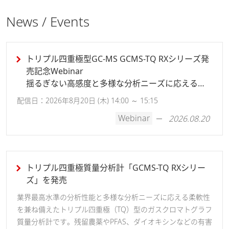
News / Events
トリプル四重極型GC-MS GCMS-TQ RXシリーズ発
売記念Webinar
揺るぎない高感度と多様な分析ニーズに応える柔
軟性
配信日：2026年8月20日 (木) 14:00 ～ 15:15
Webinar
2026.08.20
におい分析｜サンプリング選択のポイント
ガスクロマトグラフ質量分析計(GC-MS)
トリプル四重極質量分析計「GCMS-TQ RXシリー
ズ」を発売
業界最高水準の分析性能と多様な分析ニーズに応える柔軟性
を兼ね備えたトリプル四重極（TQ）型のガスクロマトグラフ
質量分析計です。残留農薬やPFAS、ダイオキシンなどの有害