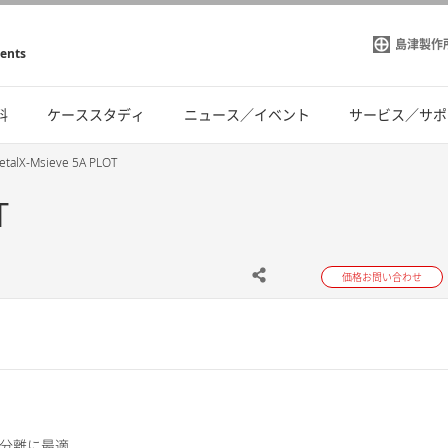
島津製作
ments
料
ケーススタディ
ニュース／イベント
サービス／サポ
talX-Msieve 5A PLOT
T
価格お問い合わせ
の分離に最適