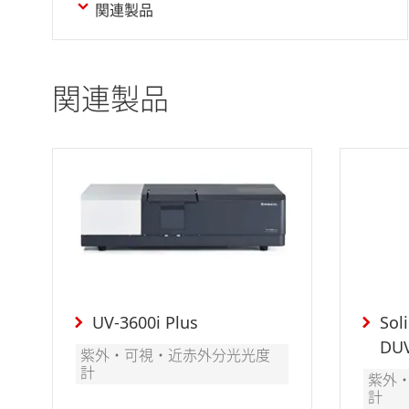
関連製品
関連製品
UV-3600i Plus
Sol
DU
紫外・可視・近赤外分光光度
計
紫外
計