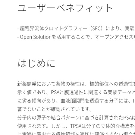
ユーザーベネフィット
- 超臨界流体クロマトグラフィー（SFC）により、実験的極性表面
- Open Solutionを活用することで、オープンア
はじめに
新薬開発において薬物の極性は、標的部位への透過性を左右
示す値であり、PSAと膜透過性に関連する実験データと
に劣る傾向があり、血液脳関門を透過する分子には、PS
著でないことが確認されています。
分子内の原子の結合パターンに基づき計算されたPSAはト
使用されます。しかし、TPSAは分子の立体的な構
に実際に露出する極性領域を適切に評価できない場合が