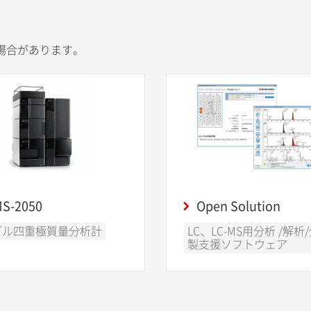
場合があります。
S-2050
Open Solution
グル四重極質量分析計
LC、LC-MS用分析 /解析
製支援ソフトウェア