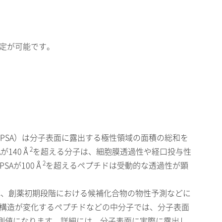
）の測定が可能です。
ea；PSA）は分子表面に露出する極性領域の面積の総和を
2
が140Å
を超える分子は、細胞膜透過性や経口投与性
2
Aが100Å
を超えるペプチドは受動的な透過性が顕
と呼ばれ、創薬初期段階における候補化合物の物性予測などに
体構造が変化するペプチドなどの中分子では、分子表面
実測値になります。詳細には、分子表面に実際に露出し