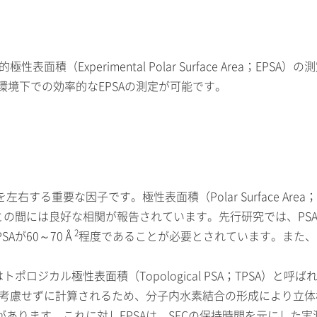
積（Experimental Polar Surface Area；EPSA
クセス環境下での効率的なEPSAの測定が可能です。
する重要な因子です。極性表面積（Polar Surface Ar
の間には良好な相関が報告されています。先行研究では、PSA
2
Aが60～70Å
程度であることが必要とされています。また、PS
ポロジカル極性表面積（Topological PSA；TPSA）
造を考慮せずに計算されるため、分子内水素結合の形成により立
あります。これに対しEPSAは、SFCの保持時間を元にした