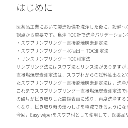
はじめに
医薬品工業において製造設備を洗浄した後に，設備へ
観点から重要です。島津 TOC計で洗浄バリデーショ
・スワブサンプリング－直接燃焼炭素測定法
・スワブサンプリング－水抽出－ TOC測定法
・リンスサンプリング－ TOC測定法
サンプリング法にはスワブ法とリンス法がありますが
直接燃焼炭素測定法は，スワブ材からの試料抽出などの
たスワブサンプリング－直接燃焼炭素測定法は，洗浄
これまでスワブサンプリング－直接燃焼炭素測定法で
の破片が拭き取りした設備表面に残り，再度洗浄すること
くなり，拭き取り時の煩わしさを軽減できるようにな
今回，Easy wiperをスワブ材として使用して，医