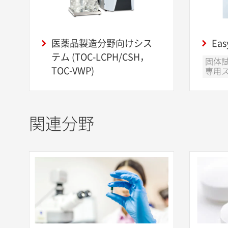
医薬品製造分野向けシス
Eas
テム (TOC-LCPH/CSH，
固体試
TOC-VWP)
専用
関連分野