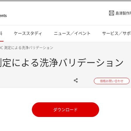
島津製作
ents
料
ケーススタディ
ニュース／イベント
サービス／サポ
いたTOC 測定による洗浄バリデーション
TOC 測定による洗浄バリデーション
価格お問い合わせ
ダウンロード