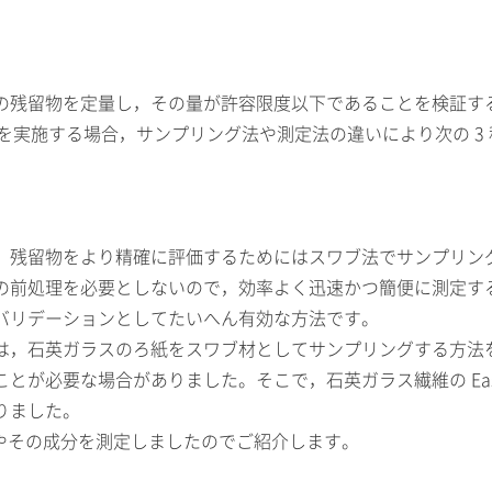
の残留物を定量し，その量が許容限度以下であることを検証す
ンを実施する場合，サンプリング法や測定法の違いにより次の 3
，残留物をより精確に評価するためにはスワブ法でサンプリン
前処理を必要としないので，効率よく迅速かつ簡便に測定するこ
バリデーションとしてたいへん有効な方法です。
は，石英ガラスのろ紙をスワブ材としてサンプリングする方法
が必要な場合がありました。そこで，石英ガラス繊維の Easy
りました。
薬品やその成分を測定しましたのでご紹介します。