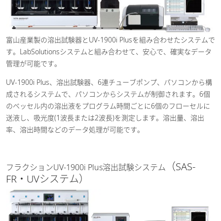
富山産業製の溶出試験器とUV-1900i Plusを組み合わせたシステムで
す。LabSolutionsシステムと組み合わせて、安心で、確実なデータ
管理が可能です。
UV-1900i Plus、溶出試験器、6連チューブポンプ、パソコンから構
成されるシステムで、パソコンからシステムが制御されます。6個
のベッセル内の溶出液をプログラム時間ごとに6個のフローセルに
送液し、吸光度(1波長または2波長)を測定します。溶出量、溶出
率、溶出時間などのデータ処理が可能です。
（SAS-
フラクションUV-1900i Plus溶出試験システム
FR・UVシステム）