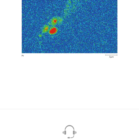
2021-04-27
1.93MB ]
工業材料・マテリアル
MEA（膜／電極接合体）の分析
[
PDF / 3.47MB ]
2021-03-07
石油化学
電気・電子
クリーンエネルギー
光学結晶上のフッ素コーティング
層の分析
[ PDF / 498.5KB ]
2021-02-08
電気・電子
工業材料・マテリアル
EPMAとSPMによるリチウムイオ
ン電池正極（3元系NCM）の分析
[ PDF / 1.44MB ]
2021-01-07