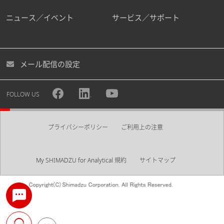
PDF / 1012.58KB ]
2020-09-03
ニュース／イベント
サービス／サポート
電気・電子
クリーンエネルギー
超弾性合金・形状記憶合金の分析
メール配信の設定
[ PDF / 1.19MB ]
2020-07-07
工業材料・マテリアル
FOLLOW US
自動車用三元触媒の分析
[ PDF /
960.14KB ]
2020-06-23
プライバシーポリシー
ご利用上の注意
化学
環境
自動車
My SHIMADZU for Analytical 規約
サイトマップ
鉛フリーはんだの微小 Ag 粒子の
分析
[ PDF / 2.87MB ]
2020-02-14
電気・電子
工業材料・マテリアル