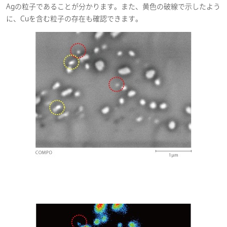
Agの粒子であることが分かります。また、黄色の破線で示したよう
2024-09-03
986.15KB ]
に、Cuを含む粒子の存在も確認できます。
工業材料・マテリアル
積層セラミックコンデンサの元素
分布測定
[ PDF / 1.12MB ]
2024-08-21
電気・電子
製鉄用焼結鉱の酸化鉄状態分析
[
PDF / 1.33MB ]
2024-03-21
工業材料・マテリアル
環境
自動車
製鉄用焼結鉱の分析
[ PDF /
1.12MB ]
2023-08-02
工業材料・マテリアル
環境