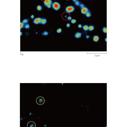
ラジアルフォージング加工による
EV駆動用モーターシャフトの高
速引張試験と破面解析
[ PDF /
2023-07-25
3.1MB ]
工業材料・マテリアル
自動車
摩擦攪拌点接合による異種金属接
合部の 多角的評価
[ PDF /
2023-05-22
848.69KB ]
自動車
３Dプリンティングにより製造し
たチタン合金の疲労寿命に対する
ボイドの影響
[ PDF / 1.77MB ]
2023-03-23
化学
石油化学