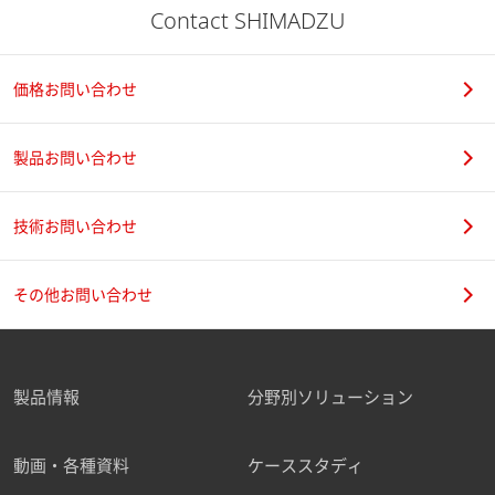
石油化学
電気・電子
Contact SHIMADZU
クリーンエネルギー
価格お問い合わせ
リチウムイオン電池における正極
活物質の状態分析
[ PDF /
625.66KB ]
製品お問い合わせ
2020-09-29
電気・電子
技術お問い合わせ
クリーンエネルギー
無機系抗菌剤の分析
[ PDF /
その他お問い合わせ
1.02MB ]
ライフサイエンス
2020-09-03
化粧品・パーソナルケア
製品情報
分野別ソリューション
化学
石油化学
動画・各種資料
ケーススタディ
リチウムイオン電池正極の分析
[