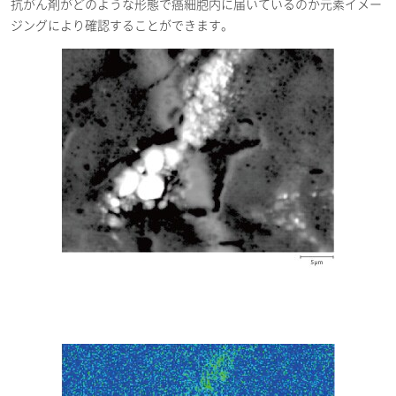
非接触型ICカードの断面分析
[
抗がん剤がどのような形態で癌細胞内に届いているのか元素イメー
PDF / 784.71KB ]
ジングにより確認することができます。
2022-03-08
電気・電子
5G通信機器用基板の分析
[ PDF /
1.16MB ]
2021-12-18
電気・電子
摩擦攪拌点接合材の接合界面の分
析
[ PDF / 1.44MB ]
2021-09-12
電気・電子
ICカードの断面分析
[ PDF /
757.63KB ]
2021-09-12
電気・電子
超音波疲労試験機を使用した金属
材料の介在物検出
[ PDF /