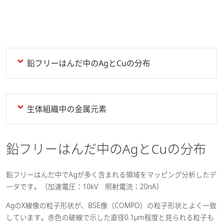
水素還元後の製鉄用焼結鉱の酸化
鉄状態分析
[ PDF / 1.66MB ]
2025-09-09
工業材料・マテリアル
環境
鉛フリーはんだ中のAgとCuの分布
パワー半導体と銀焼結接合材の断
面分析
[ PDF / 1.72MB ]
2025-08-19
電気・電子
生体組織中の金属元素
工業材料・マテリアル
水素還元後の製鉄用焼結鉱の分析
鉛フリーはんだ中のAgとCuの分布
[ PDF / 2MB ]
2025-01-28
工業材料・マテリアル
環境
鉛フリーはんだ中でAgが多く含まれる領域をマッピング分析したデ
ータです。（加速電圧：10kV 照射電流：20nA）
クリーンエネルギー
AgのX線像の粒子形状が、BSE像（COMPO）の粒子形状とよく一致
SEMサーボパルサを使用した溶接
しています。赤色の破線で示した直径0.1µm程度と見られる粒子も
材の3点曲げ疲労試験
[ PDF /