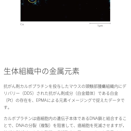
工業材料・マテリアル
自動車
ラジアルフォージング加工による
EV駆動用モーターシャフトの評
2023-03-23
価
[ PDF / 5.93MB ]
自動車
ラジアルフォージング加工による
生体組織中の金属元素
EV駆動用モーターシャフトの多
2023-03-23
角的評価
[ PDF / 5.67MB ]
抗がん剤カルボプラチンを投与したマウスの頭頸部腫瘍組織内にデ
自動車
リバリー（DDS）された抗がん剤成分（白金錯体）である白金
（Pt）の存在を、EPMAによる元素イメージングで捉えたデータで
Fe-Al異種接合材のEPMAとX線CT
す。
による分析
[ PDF / 860.57KB ]
2022-06-09
自動車
カルボプラチンは癌細胞内の遺伝子本体であるDNA鎖と結合するこ
とで、DNAの分裂（複製）を阻害して、癌細胞を死滅させますが，