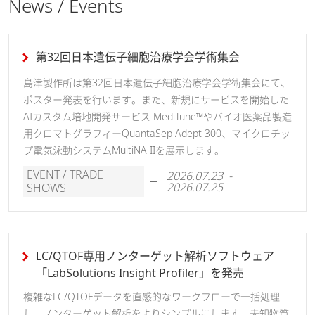
News / Events
第32回日本遺伝子細胞治療学会学術集会
島津製作所は第32回日本遺伝子細胞治療学会学術集会にて、
ポスター発表を行います。また、新規にサービスを開始した
AIカスタム培地開発サービス MediTune™やバイオ医薬品製造
用クロマトグラフィーQuantaSep Adept 300、マイクロチッ
プ電気泳動システムMultiNA IIを展示します。
EVENT / TRADE
2026.07.23 -
2026.07.25
SHOWS
LC/QTOF専用ノンターゲット解析ソフトウェア
「LabSolutions Insight Profiler」を発売
複雑なLC/QTOFデータを直感的なワークフローで一括処理
し、ノンターゲット解析をよりシンプルにします。未知物質