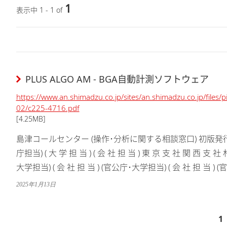
1
表示中 1 - 1 of
PLUS ALGO AM - BGA自動計測ソフトウェア
https://www.an.shimadzu.co.jp/sites/an.shimadzu.co.jp/files
02/c225-4716.pdf
[4.25MB]
島津コールセンター (操作･分析に関する相談窓口) 初版発行:2024
庁担当) ( 大 学 担 当 ) ( 会 社 担 当 ) 東 京 支 社 関 西 支
大学担当) ( 会 社 担 当 ) (官公庁･大学担当) ( 会 社 担 当 ) (官
2025年1月13日
1