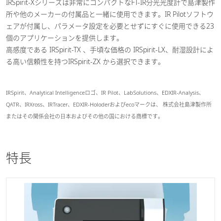
IRSpirit-Xシリーズは非常にコンパクトなFT-IR分光光度計で島津製作
所や他のメーカーの付属品と一緒に使用できます。IR Pilotソフトウ
ェアが付属し、パラメータ設定を必要とせずにすぐに使用できる23
個のアプリケーションを提供します。
高感度である IRSpirit-TX 、手頃な価格の IRSpirit-LX、耐湿設計によ
る高い信頼性を持つIRSpirit-ZX から選択できます。
IRSpirit、Analytical Intelligenceロゴ、IR Pilot、LabSolutions、EDXIR-Analysis、
QATR、IRXross、IRTracer、EDXIR-Holoderおよびecoマークは、 株式会社島津製作所
またはその関係会社の日本およびその他の国における商標です。
特長