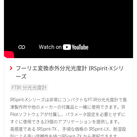
フーリエ変換赤外分光光度計 IRSpirit-Xシリ
ーズ
FTIR 分光光度計
IRSpirit-Xシリーズは非常にコンパクトなFT-IR分光光度計で島
津製作所や他のメーカーの付属品と一緒に使用できます。IR
Pilotソフトウェアが付属し、パラメータ設定を必要とせずに
すぐに使用できる23個のアプリケーションを提供します。
高感度である IRSpirit-TX 、手頃な価格の IRSpirit-LX、耐湿設
計による高い信頼性を持つIRSpirit-ZX から選択できます。