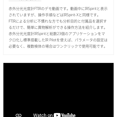
赤外分光光度計FTIRのデモ動画です。動画中にIRSpiritと表示
されていますが、操作手順などはIRSpirit-Xと同様です。
FTIRによる分析に不慣れな方でも分析目的と付属品を選択す
るだけで、簡単に異物解析ができる操作方法を紹介します。
赤外分光光度計IRSpiritと総数23個のアプリケーションをマ
クロ化し標準搭載したIR Pilotを使えば、パラメータの設定は
必要なく、複数検体の場合はワンクリックで使用可能です。