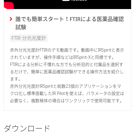
誰でも簡単スタート！FTIRによる医薬品確認
試験
FTIR 分光光度計
赤外分光光度計FTIRのデモ動画です。動画中にIRSpiritと表示
されていますが、操作手順などはIRSpirit-Xと同様です。
FTIRによる分析に不慣れな方でも分析目的と付属品を選択す
るだけで、簡単に医薬品確認試験ができる操作方法を紹介し
ます。
赤外分光光度計IRSpiritと総数23個のアプリケーションをマ
クロ化し標準搭載したIR Pilotを使えば、パラメータの設定は
必要なく、複数検体の場合はワンクリックで使用可能です。
ダウンロード