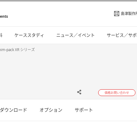
島津製作
ments
料
ケーススタディ
ニュース／イベント
サービス／サポ
him-pack XR シリーズ
価格お問い合わせ
ダウンロード
オプション
サポート