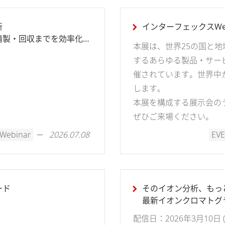
新
インターフェックスWee
精製・回収までを効率化す
本展は、世界25の国と
するあらゆる製品・サー
催されています。世界中
します。
本展を構成する展示会の
ぜひご来場ください。
Webinar
EVE
2026.07.08
ード
そのイオン分析、もっ
最新イオンクロマトグラ
とノウハウのご紹介
配信日：2026年3月10日 (火)