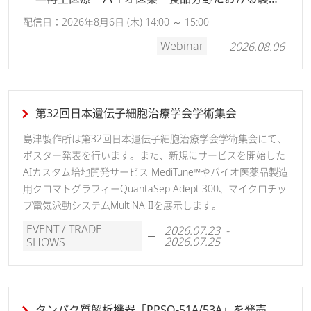
造・品質管理の効率化―
配信日：2026年8月6日 (木) 14:00 ～ 15:00
Webinar
2026.08.06
第32回日本遺伝子細胞治療学会学術集会
島津製作所は第32回日本遺伝子細胞治療学会学術集会にて、
ポスター発表を行います。また、新規にサービスを開始した
AIカスタム培地開発サービス MediTune™やバイオ医薬品製造
用クロマトグラフィーQuantaSep Adept 300、マイクロチッ
プ電気泳動システムMultiNA IIを展示します。
EVENT / TRADE
2026.07.23 -
2026.07.25
SHOWS
タンパク質解析機器「PPSQ-51A/53A」を発売