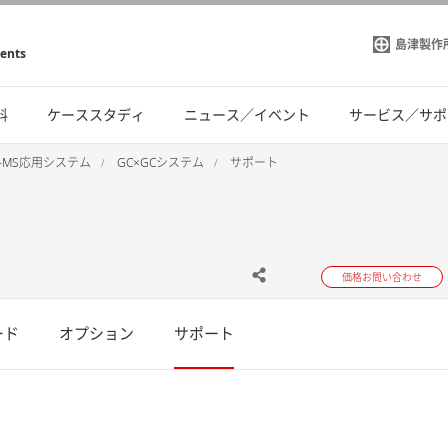
島津製作
ments
料
ケーススタディ
ニュース／イベント
サービス／サポ
C-MS応用システム
GC×GCシステム
サポート
価格お問い合わせ
ード
オプション
サポート