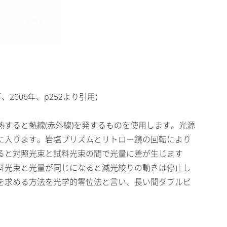
006年、p252より引用)
すると熱線(赤外線)を発するものを使用します。光源
に入ります。岩塩プリズムとリトロー鏡の回転により
ると対照光束と試料光束の間で光量に差が生じます
料光束と光量が同じになると減光絞りの動きは停止し
を求める方法を光学的零位法と言い、長い間ダブルビ