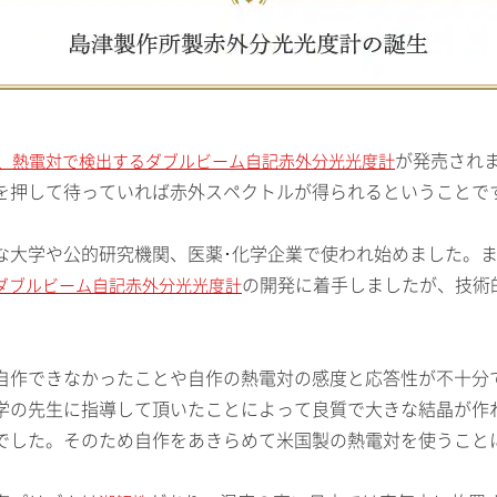
が発売され
、熱電対で検出するダブルビーム自記赤外分光光度計
を押して待っていれば赤外スペクトルが得られるということで
な大学や公的研究機関、医薬･化学企業で使われ始めました。
の開発に着手しましたが、技術
ダブルビーム自記赤外分光光度計
自作できなかったことや自作の熱電対の感度と応答性が不十分
学の先生に指導して頂いたことによって良質で大きな結晶が作
でした。そのため自作をあきらめて米国製の熱電対を使うこと