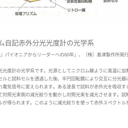
ム自記赤外分光光度計の光学系
』パイオニアからリーダーへの60年」、（株）島津製作所発行、2
光光度計の光学系です。光源としてニクロム線ように高温に加熱
セルと試料セルを透過した後、半円回転鏡により交互に分光器
れ電気信号に変えられます。ある波長で試料が赤外光を吸収す
て対照光束側の減光絞りを動かし対照光束を減光させます。試
ルが得られます。このように減光絞りを使って赤外スペクトル