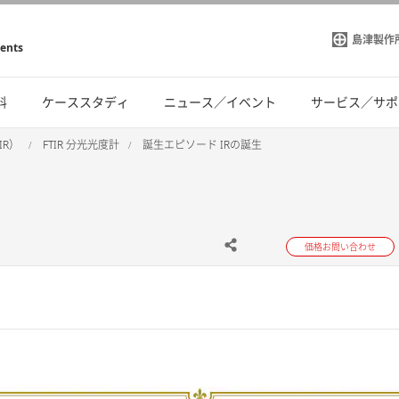
島津製作
ments
料
ケーススタディ
ニュース／イベント
サービス／サポ
IR）
FTIR 分光光度計
誕生エピソード IRの誕生
価格お問い合わせ