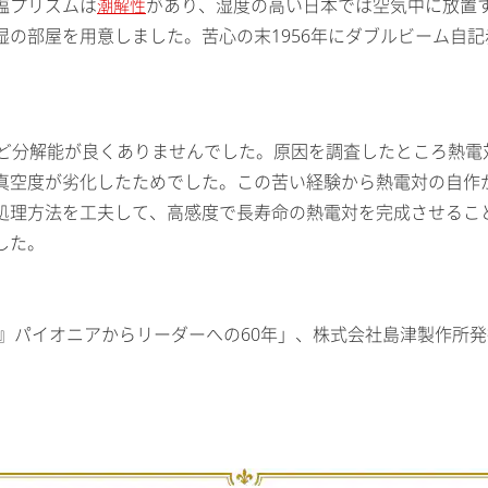
塩プリズムは
があり、湿度の高い日本では空気中に放置
潮解性
の部屋を用意しました。苦心の末1956年にダブルビーム自記赤
ほど分解能が良くありませんでした。原因を調査したところ熱電
真空度が劣化したためでした。この苦い経験から熱電対の自作
処理方法を工夫して、高感度で長寿命の熱電対を完成させるこ
した。
』パイオニアからリーダーへの60年」、株式会社島津製作所発行