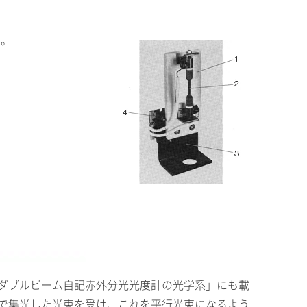
す。
ダブルビーム自記赤外分光光度計の光学系」にも載
で集光した光束を受け、これを平行光束になるよう