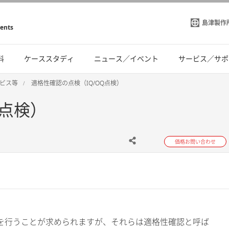
島津製作
ments
料
ケーススタディ
ニュース／イベント
サービス／サポ
ービス等
適格性確認の点検（IQ/OQ点検）
Q点検）
価格お問い合わせ
試験を行うことが求められますが、それらは適格性確認と呼ば