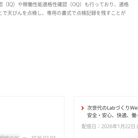
（IQ）や稼働性能適格性確認（OQ）も行っており、適格
もとで天びんを点検し、専用の書式で点検記録を残すことが
次世代のLabづくりWeb
安全・安心、快適、働く
配信日：2026年1月22日 (木)
Webinar
2026.02.03