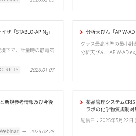
STABLO-AP N
」
分析天びん「AP W-AD 
2
クラス最高水準の最小計
環境下で、計量時の静電気
分析天びん「AP W-AD e
RODUCTS
2026.01.07
正と新規参考情報及び今後
薬品管理システムCRIS W
ラボの化学物質規制対策
配信日：2025年5月22日 (木)
Webinar
2025.08.28