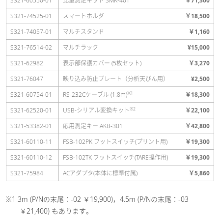
S321-60550-01
比重測定キット SMK-401
￥71,300
S321-74525-01
スマートホルダ
￥18,500
S321-74057-01
マルチスタンド
￥1,160
S321-76514-02
マルチラック
¥15,000
S321-62982
表示部保護カバー (5枚セット)
￥3,270
S321-76047
映り込み防止プレート（分析天びん用）
¥2,500
※1
S321-60754-01
RS-232Cケーブル (1.8m)
￥18,300
※2
S321-62520-01
USB-シリアル変換キット
￥22,100
S321-53382-01
応用測定キー AKB-301
￥42,800
S321-60110-11
FSB-102PK フットスイッチ(プリント用)
￥19,300
S321-60110-12
FSB-102TK フットスイッチ(TARE操作用)
￥19,300
S321-75984
ACアダプタ(本体に標準付属)
￥5,860
※1 3m (P/Nの末尾：-02 ￥19,900)，4.5m (P/Nの末尾：-03
￥21,400) もあります。