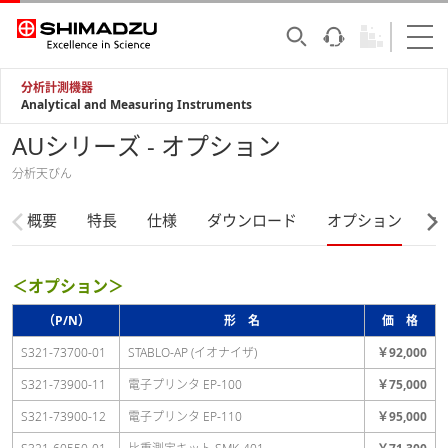
分析計測機器
Analytical and Measuring Instruments
AUシリーズ - オプション
分析天びん
概要
特長
仕様
ダウンロード
オプション
サ
＜オプション＞
（P/N）
形 名
価 格
S321-73700-01
STABLO-AP (イオナイザ)
￥92,000
S321-73900-11
電子プリンタ EP-100
￥75,000
S321-73900-12
電子プリンタ EP-110
￥95,000