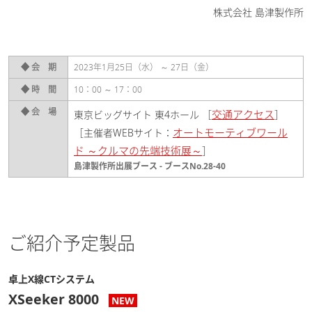
株式会社 島津製作所
◆ 会 期
2023年1月25日（水） ～ 27日（金）
◆ 時 間
10：00 ～ 17：00
◆ 会 場
交通アクセス
東京ビッグサイト 東4ホール ［
］
オートモーティブワール
［主催者WEBサイト：
ド ～クルマの先端技術展～
］
島津製作所出展ブース - ブースNo.28-40
ご紹介予定製品
卓上X線CTシステム
XSeeker 8000
NEW