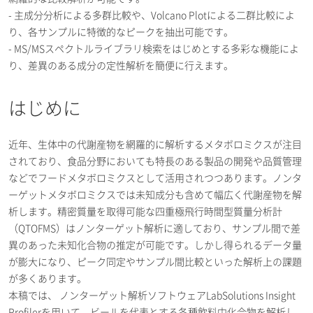
- 主成分分析による多群比較や、Volcano Plotによる二群比較によ
り、各サンプルに特徴的なピークを抽出可能です。
- MS/MSスペクトルライブラリ検索をはじめとする多彩な機能によ
り、差異のある成分の定性解析を簡便に行えます。
はじめに
近年、生体中の代謝産物を網羅的に解析するメタボロミクスが注目
されており、食品分野においても特長のある製品の開発や品質管理
などでフードメタボロミクスとして活用されつつあります。ノンタ
ーゲットメタボロミクスでは未知成分も含めて幅広く代謝産物を解
析します。精密質量を取得可能な四重極飛行時間型質量分析計
（QTOFMS）はノンターゲット解析に適しており、サンプル間で差
異のあった未知化合物の推定が可能です。しかし得られるデータ量
が膨大になり、ピーク同定やサンプル間比較といった解析上の課題
が多くあります。
本稿では、 ノンターゲット解析ソフトウェアLabSolutions Insight
Profilerを用いて、ビールを代表とする各種飲料中化合物を解析し