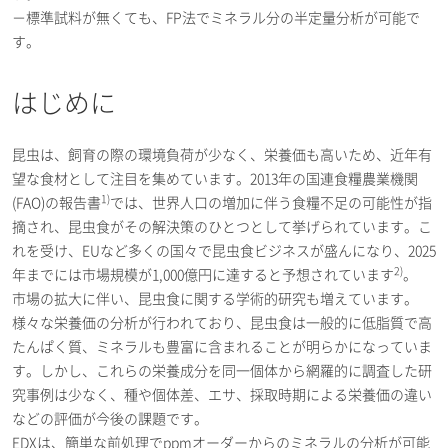
－標準試料が無くても、FP法でミネラル分の半定量分析が可能で
す。
はじめに
昆虫は、飼育の際の環境負荷が少なく、栄養価も高いため、近年有
望な食材として注目を集めています。2013年の国連食糧農業機関
1)
(FAO)の報告書
では、世界人口の増加に伴う食糧不足の可能性が指
摘され、昆虫食がその解決策のひとつとして挙げられています。こ
れを受け、EUなど多くの国々で昆虫食ビジネスが盛んになり、2025
2)
年までには市場規模が1,000億円に達すると予想されています
。
市場の拡大に伴い、昆虫食に関する学術的研究も増えています。
様々な栄養価の分析が行われており、昆虫食は一般的に低脂質で高
たんぱく質、ミネラルも豊富に含まれることが明らかになっていま
す。しかし、これらの栄養成分を同一個体から網羅的に調査した研
究事例は少なく、種や個体差、エサ、採取時期による栄養価の違い
などの評価が今後の課題です。
EDXは、簡単な前処理でppmオーダーからのミネラルの分析が可能