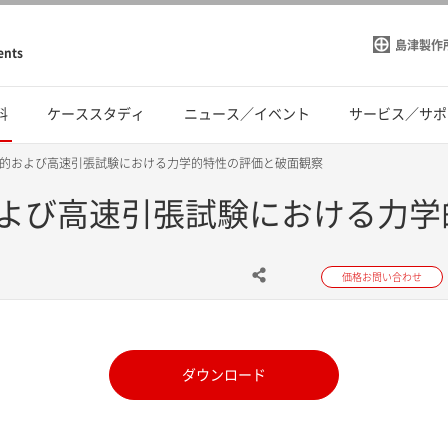
島津製作
ents
料
ケーススタディ
ニュース／イベント
サービス／サポ
的および高速引張試験における力学的特性の評価と破面観察
よび高速引張試験における力学
価格お問い合わせ
ダウンロード