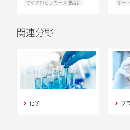
マイクロビッカース硬度計
オート
関連分野
化学
プ