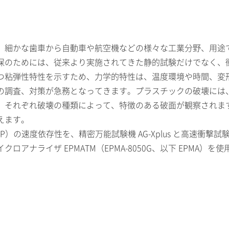
、細かな歯車から自動車や航空機などの様々な工業分野、用途
保のためには、従来より実施されてきた静的試験だけでなく、
つ粘弾性特性を示すため、力学的特性は、温度環境や時間、変
の調査、対策が急務となってきます。プラスチックの破壊には
、それぞれ破壊の種類によって、特徴のある破面が観察されま
えます。
の速度依存性を、精密万能試験機 AG-Xplus と高速衝撃試験機
ナライザ EPMATM（EPMA-8050G、以下 EPMA）を