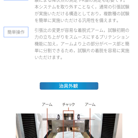
本システムを取り外すことなく，通常の引張試験
が実施いただける構造としており，複数種の試験
を簡単に実施いただける汎用性を備えます。
引張比の変更が容易な着脱式アーム，試験初期の
簡単操作
力の立ち上がりをスムースにするプリテンション
機能に加え，アームより上の部分がベース部と簡
単に分割できるため，試験片の着脱を容易に実施
いただけます。