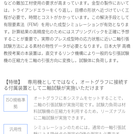
などの難加工材使用の要求が高まっています。金型の製作において
は，トライアンドエラーをくり返し，目標の形状へ近づけていく工
程が必要で，時間とコストがかかっています。この解決手段として
有限要素法（FEM）を用いた成型シミュレーションが有効となりま
す。計算結果の高精度化のためにはスプリングバックを正確に予想
することが重要で，実際のプレス成型時の応力状態に近い二軸引張
試験方法による素材の物性データが必要となります。日本大学 高橋
教授考案の本装置は，直交するリンク機構により一般的な引張試験
機の圧縮力を二軸の引張方向に変換し，試験体に負荷します。
【特徴】 専用機としてではなく，オートグラフに接続す
る付属装置として二軸試験が実施いただけます
オートグラフに本システムをセットすることで，
ISO規格準
二軸の引張試験が実施可能です。試験力負荷は材
拠
料試験機の圧縮力を利用するため，リーズナブル
に二軸試験が実施できます。
シミュレーションのためには，通常の一軸引張試
汎用性
験による降伏点の測定やR値の測定も必要です。