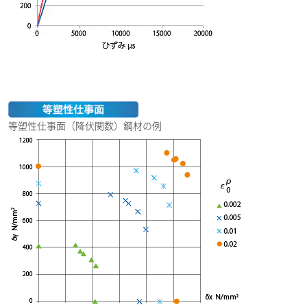
等塑性仕事面（降伏関数）鋼材の例