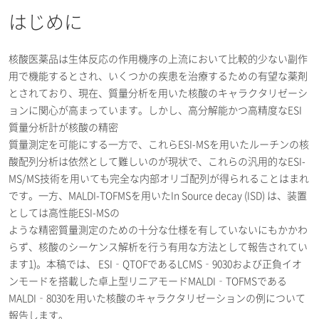
はじめに
核酸医薬品は生体反応の作用機序の上流において比較的少ない副作
用で機能するとされ、いくつかの疾患を治療するための有望な薬剤
とされており、現在、質量分析を用いた核酸のキャラクタリゼーシ
ョンに関心が高まっています。しかし、高分解能かつ高精度なESI
質量分析計が核酸の精密
質量測定を可能にする一方で、これらESI-MSを用いたルーチンの核
酸配列分析は依然として難しいのが現状で、これらの汎用的なESI-
MS/MS技術を用いても完全な内部オリゴ配列が得られることはまれ
です。一方、MALDI-TOFMSを用いたIn Source decay (ISD) は、装置
としては高性能ESI-MSの
ような精密質量測定のための十分な仕様を有していないにもかかわ
らず、核酸のシーケンス解析を行う有用な方法として報告されてい
ます1)。本稿では、 ESI‐QTOFであるLCMS‐9030および正負イオ
ンモードを搭載した卓上型リニアモードMALDI‐TOFMSである
MALDI‐8030を用いた核酸のキャラクタリゼーションの例について
報告します。