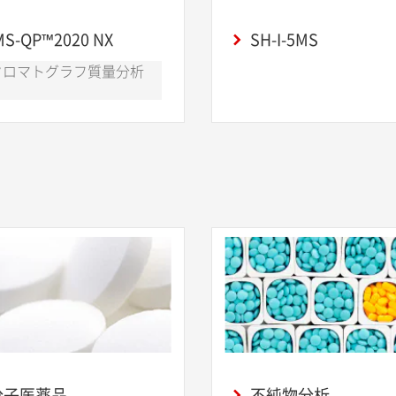
S-QP™2020 NX
SH-I-5MS
クロマトグラフ質量分析
分子医薬品
不純物分析