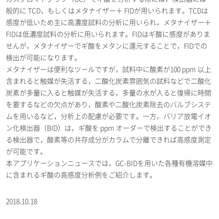
般的に TCD，もしくはメタナイザー＋ FIDが用いられます。TCDは
感度が低いため主に高濃度試料の分析に用いられ，メタナイザー＋
FIDは低濃度試料の分析に用いられます。FIDはギ酸に感度がありま
せんが，メタナイザーでギ酸をメタンに還元することで，FIDでの
検出が可能になります。
メタナイザーは便利なツールですが，試料中に酸素が100 ppm 以上
含まれると触媒が失活する，二酸化炭素雰囲気の試料などで二酸化
炭素が多量に入ると触媒が失活する，多量の水が入ると復帰に時間
を要するなどの欠点があり，酸素や二酸化炭素除去のバルブシステ
ムを用いるなど，分析上の配慮が必要です。一方，バリア放電イオ
ン化検出器（BID）は，ギ酸を ppm オーダーで検出することができ
る検出器で，酸素等の共存成分がカラムで分離できれば高感度測定
が可能です。
本アプリケーションニュースでは，GC-BIDを用いた各種有機溶媒中
に含まれるギ酸の高感度分析例をご紹介します。
2018.10.18