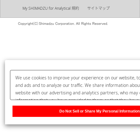
My SHIMADZU for Analytical 規約
サイトマップ
We use cookies to improve your experience on our website, to
and ads and to analyze our traffic. We share information abou
website with our advertising and analytics partners, who may 
information that you have provided to them or that they have
use of their services. You have the right to opt-out of our sha
Do Not Sell or Share My Personal Information
you with our partners. Please click [Do Not Sell or Share My P
to customize your cookie settings on our website.
Privacy Poli