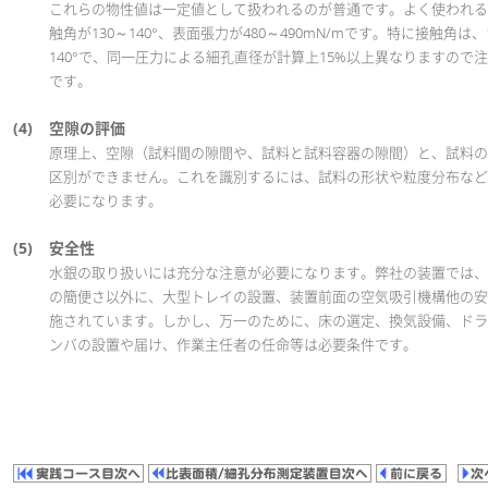
これらの物性値は一定値として扱われるのが普通です。よく使われる
触角が130～140°、表面張力が480～490mN/mです。特に接触角は、1
140°で、同一圧力による細孔直径が計算上15%以上異なりますので
です。
(4)
空隙の評価
原理上、空隙（試料間の隙間や、試料と試料容器の隙間）と、試料の
区別ができません。これを識別するには、試料の形状や粒度分布など
必要になります。
(5)
安全性
水銀の取り扱いには充分な注意が必要になります。弊社の装置では、
の簡便さ以外に、大型トレイの設置、装置前面の空気吸引機構他の安
施されています。しかし、万一のために、床の選定、換気設備、ドラ
ンバの設置や届け、作業主任者の任命等は必要条件です。