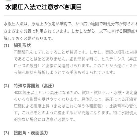
水銀圧入法は、原理上の仮定が単純で、かつ広い範囲で細孔分布が得られ
さまざまな分野で利用されています。しかしながら、以下に挙げる問題点
解しておく必要があります。
(1)
細孔形状
円筒細孔をモデルとすることが普通です。しかし、実際の細孔は単純
であることは殆どありません。細孔形状は時に、ヒステリシス（昇圧
ロセスの履歴）と密接に関連付けられます。このことから逆にヒステ
ら細孔形状を解析しようとする手法も考えられています。
(2)
特殊な雰囲気（高圧）
4000気圧以上という高圧になるため、試料・試料セル・水銀・測定
ろいろな影響を受けやすくなります。具体的には、高圧による圧縮変
圧縮による温度上昇（またはこれに伴う体積膨張）、比誘電率の変化
す。これらをどのように補正するかが問題になります。特に水銀侵入
的少ない場合には注意が必要です。
(3)
接触角・表面張力