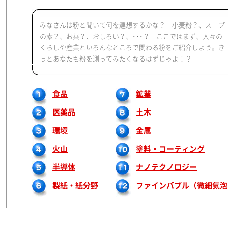
みなさんは粉と聞いて何を連想するかな？ 小麦粉？、スープ
の素？、お薬？、おしろい？、･･･？ ここではまず、人々の
くらしや産業といろんなところで関わる粉をご紹介しよう。き
っとあなたも粉を測ってみたくなるはずじゃよ！？
食品
鉱業
医薬品
土木
環境
金属
火山
塗料・コーティング
半導体
ナノテクノロジー
製紙・紙分野
ファインバブル（微細気泡